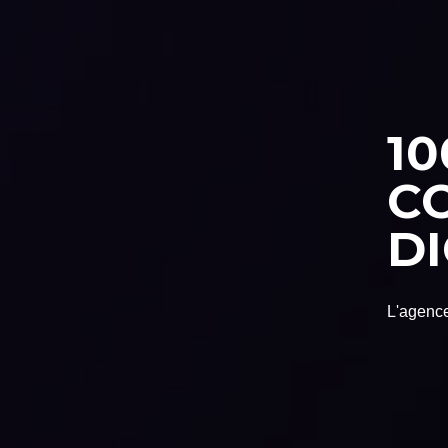
10
C
DI
L'agence